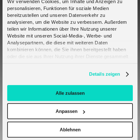
Wir verwenden Cookies, um Inhalte und Anzeigen zu
personalisieren, Funktionen für soziale Medien
Why are these standards important for
bereitzustellen und unseren Datenverkehr zu
melita.io customers?
analysieren, um die Website zu verbessern. Außerdem
teilen wir Informationen über Ihre Nutzung unserer
Website mit unseren Social-Media-, Werbe- und
Is SGP.21 / SGP.22 already available across
Analysepartnern, die diese mit weiteren Daten
melita.io global deployments?
kombinieren können, die Sie ihnen bereitgestellt haben
oder die sie aus Ihrer Nutzung ihrer Dienste gesammelt
haben. Erfahren Sie mehr darüber, wie wir Cookies
What is an eUICC?
verwenden, in unserer
Datenschutzerklärung
.
Details zeigen
What backend infrastructure does melita.io
use for SGP.21 / SGP.22?
Alle zulassen
Anpassen
What is the eIM component in the SGP.31 /
SGP.32 model?
Ablehnen