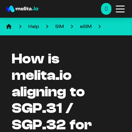
home
keyboard_arrow_right
keyboard_arrow_right
keyboard_arrow_right
keyboard_arrow_right
Help
SIM
eSIM
How is
melita.io
aligning to
SGP.31 /
SGP.32 for