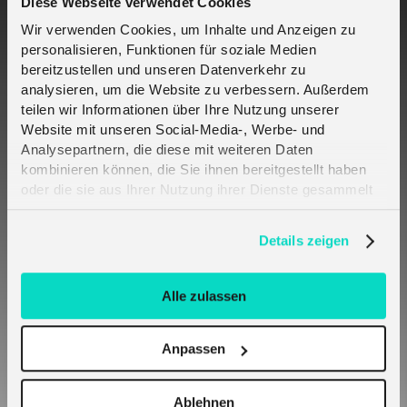
Diese Webseite verwendet Cookies
What is the GSMA SGP.31 / SGP.32
specification supported by melita.io?
Wir verwenden Cookies, um Inhalte und Anzeigen zu
personalisieren, Funktionen für soziale Medien
bereitzustellen und unseren Datenverkehr zu
analysieren, um die Website zu verbessern. Außerdem
Why are these standards important for
melita.io customers?
teilen wir Informationen über Ihre Nutzung unserer
Website mit unseren Social-Media-, Werbe- und
Analysepartnern, die diese mit weiteren Daten
kombinieren können, die Sie ihnen bereitgestellt haben
Is SGP.21 / SGP.22 already available across
melita.io global deployments?
oder die sie aus Ihrer Nutzung ihrer Dienste gesammelt
haben. Erfahren Sie mehr darüber, wie wir Cookies
verwenden, in unserer
Datenschutzerklärung
.
Details zeigen
What is an eUICC?
Alle zulassen
What backend infrastructure does melita.io
use for SGP.21 / SGP.22?
Anpassen
What is the eIM component in the SGP.31 /
SGP.32 model?
Ablehnen