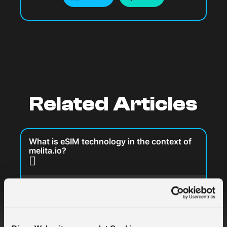
Related Articles
What is eSIM technology in the context of
melita.io?
What is the GSMA SGP.21 / SGP.22 and
how does melita.io use it today?