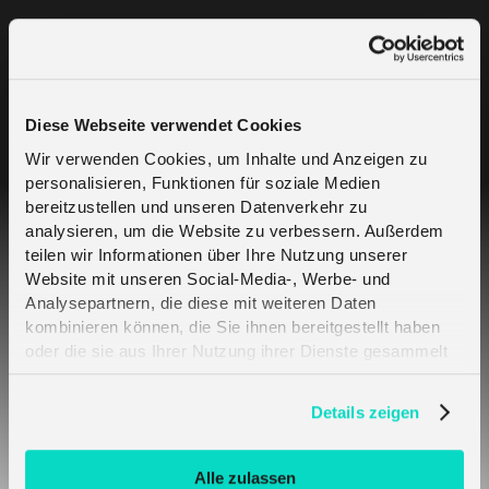
Diese Webseite verwendet Cookies
Wir verwenden Cookies, um Inhalte und Anzeigen zu
Related Articles
personalisieren, Funktionen für soziale Medien
bereitzustellen und unseren Datenverkehr zu
analysieren, um die Website zu verbessern. Außerdem
teilen wir Informationen über Ihre Nutzung unserer
Introducing the melita.io LoRaWAN® portal
Website mit unseren Social-Media-, Werbe- und
Analysepartnern, die diese mit weiteren Daten
kombinieren können, die Sie ihnen bereitgestellt haben
How do I pay for my LoRaWAN® services?
oder die sie aus Ihrer Nutzung ihrer Dienste gesammelt
haben. Erfahren Sie mehr darüber, wie wir Cookies
Accessing the LoRaWAN® Account Tab
verwenden, in unserer
Datenschutzerklärung
.
Details zeigen
Accessing the LoRaWan® Analytics tab
Alle zulassen