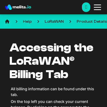
home
keyboard_arrow_right
keyboard_arrow_right
keyboard_arrow_right
Help
LoRaWAN
Product Details
Accessing the
LoRaWAN®
Billing Tab
All billing information can be found under this
tab.
On the top left you can check your current