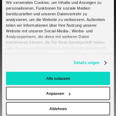
Moving from a Trial to a Standard plan
Wir verwenden Cookies, um Inhalte und Anzeigen zu
personalisieren, Funktionen für soziale Medien
bereitzustellen und unseren Datenverkehr zu
How do I get melita.io SIM Cards?
analysieren, um die Website zu verbessern. Außerdem
teilen wir Informationen über Ihre Nutzung unserer
What type of SIM cards does melita.io
Website mit unseren Social-Media-, Werbe- und
offer?
Analysepartnern, die diese mit weiteren Daten
kombinieren können, die Sie ihnen bereitgestellt haben
oder die sie aus Ihrer Nutzung ihrer Dienste gesammelt
I buy SIMs for my multiple clients – which is
haben. Erfahren Sie mehr darüber, wie wir Cookies
the best approach?
verwenden, in unserer
Datenschutzerklärung
.
Details zeigen
What is an Order?
Alle zulassen
How long will it take to fulfil an Order?
Anpassen
SIM Activation
Ablehnen