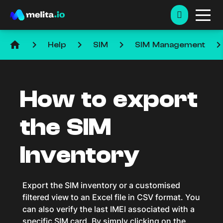
home
keyboard_arrow_right
keyboard_arrow_right
keyboard_arrow_right
keyboard_arrow_ri
Help
SIM
SIM Management
How to export
the SIM
Inventory
Export the SIM inventory or a customised
filtered view to an Excel file in CSV format. You
can also verify the last IMEI associated with a
specific SIM card. By simply clicking on the