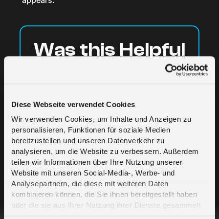
appears.
Was this Helpful
?
Diese Webseite verwendet Cookies
Yes
No
Wir verwenden Cookies, um Inhalte und Anzeigen zu
personalisieren, Funktionen für soziale Medien
bereitzustellen und unseren Datenverkehr zu
analysieren, um die Website zu verbessern. Außerdem
teilen wir Informationen über Ihre Nutzung unserer
Website mit unseren Social-Media-, Werbe- und
Analysepartnern, die diese mit weiteren Daten
kombinieren können, die Sie ihnen bereitgestellt haben
Related Articles
oder die sie aus Ihrer Nutzung ihrer Dienste gesammelt
haben. Erfahren Sie mehr darüber, wie wir Cookies