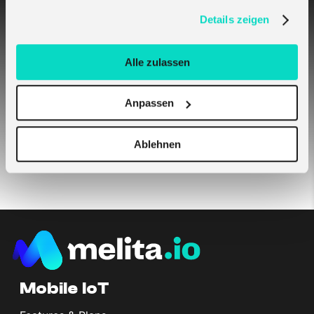
verwenden, in unserer
Datenschutzerklärung
.
Details zeigen
What is an API and how can it be used?
Alle zulassen
Generation of AuthToken
Anpassen
API Documentation
Ablehnen
Mobile IoT