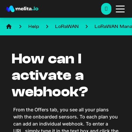
home
keyboard_arrow_right
keyboard_arrow_right
keyboard_arrow_right
Help
LoRaWAN
LoRaWAN Man
How can I
activate a
webhook?
From the Offers tab, you see all your plans
with the onboarded sensors. To each plan you
can add an individual webhook. To enter a
URL, simply type it in the text box and click the