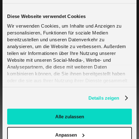
Diese Webseite verwendet Cookies
Wir verwenden Cookies, um Inhalte und Anzeigen zu
Related Articles
personalisieren, Funktionen für soziale Medien
bereitzustellen und unseren Datenverkehr zu
analysieren, um die Website zu verbessern. Außerdem
teilen wir Informationen über Ihre Nutzung unserer
Sign in to the melita.io LoRaWAN® portal
Website mit unseren Social-Media-, Werbe- und
Analysepartnern, die diese mit weiteren Daten
LoRaWAN® Inventory
kombinieren können, die Sie ihnen bereitgestellt haben
oder die sie aus Ihrer Nutzung ihrer Dienste gesammelt
haben. Erfahren Sie mehr darüber, wie wir Cookies
What is the offers tab
verwenden, in unserer
Datenschutzerklärung
.
Details zeigen
How do I order a new offer?
Alle zulassen
What are the general settings for a device
profile?
Anpassen