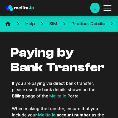
home
keyboard_arrow_right
keyboard_arrow_right
keyboard_arrow_right
keyboard_arrow_right
Help
SIM
Product Details
Paying by
Bank Transfer
If you are paying via direct bank transfer,
please use the bank details shown on the
Billing
page of the
Melita.io
Portal.
When making the transfer, ensure that you
include your
Melita.io
account number
as the