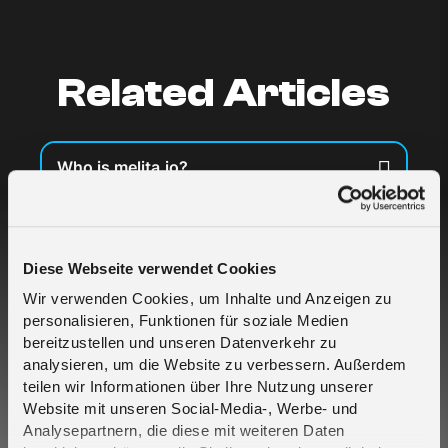
Related Articles
Who is melita.io?
What are your data rates?
Diese Webseite verwendet Cookies
I buy SIMs for myself but for different
projects – which is the best approach?
Wir verwenden Cookies, um Inhalte und Anzeigen zu
personalisieren, Funktionen für soziale Medien
bereitzustellen und unseren Datenverkehr zu
What are the applicable charges per SIM?
analysieren, um die Website zu verbessern. Außerdem
teilen wir Informationen über Ihre Nutzung unserer
Website mit unseren Social-Media-, Werbe- und
Will my device work with the melita.io SIM?
Analysepartnern, die diese mit weiteren Daten